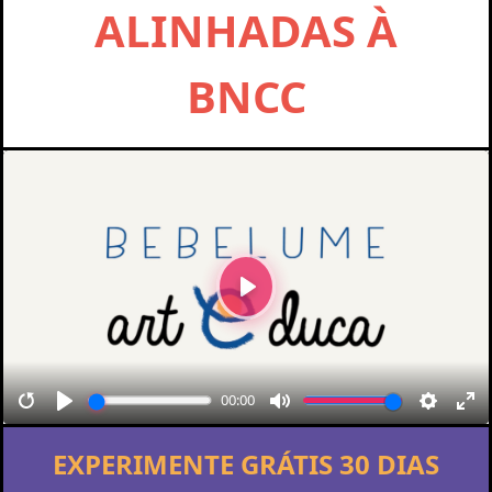
ALINHADAS À
BNCC
Reproduzir
00:00
Reiniciar
Reproduzir
Mudo
Config
Tel
EXPERIMENTE GRÁTIS 30 DIAS