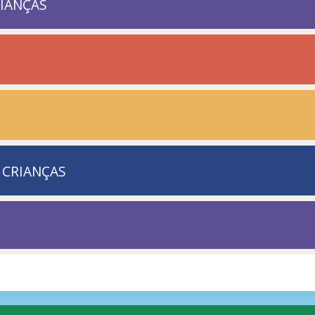
RIANÇAS
 CRIANÇAS
2:50
o
Episódio 1, 2, 3
Série Grão Jetê