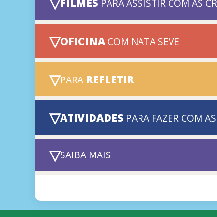
▽
FILMES
PARA ASSISTIR COM AS C
▽
OFICINA
COM NATA SEVE
▽
REFLETIR
PARA
▽
ATIVIDADES
PARA FAZER COM AS
▽
SAIBA MAIS
2:44
Episódio Redondo, Quadrad
Série Inspira Fundo